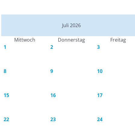
Juli 2026
Mittwoch
Donnerstag
Freitag
1
2
3
8
9
10
15
16
17
22
23
24